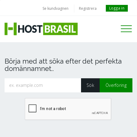
Logga in
Se kundvagnen
Registrera
Toggle
navigati
Börja med att söka efter det perfekta
domännamnet..