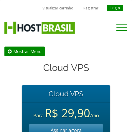
Login
Visualizar carrinho
Registrar
Toggle
navigati
Mostrar Menu
Cloud VPS
Cloud VPS
R$ 29,90
Para
/mo
Assinar agora