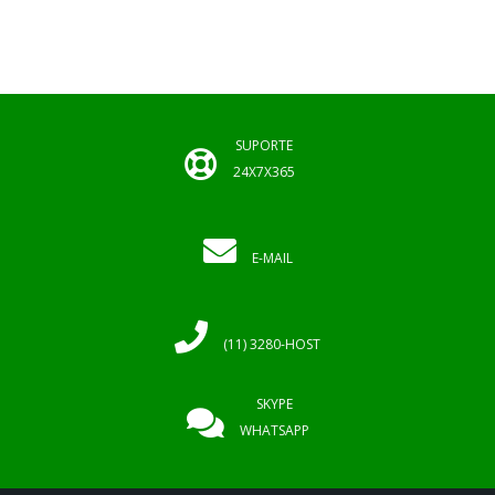
SUPORTE
24X7X365
E-MAIL
(11) 3280-HOST
SKYPE
WHATSAPP