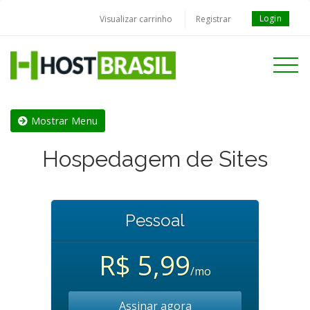
Login
Visualizar carrinho
Registrar
Toggle
navigati
Mostrar Menu
Hospedagem de Sites
Pessoal
R$ 5,99
/mo
Assinar agora