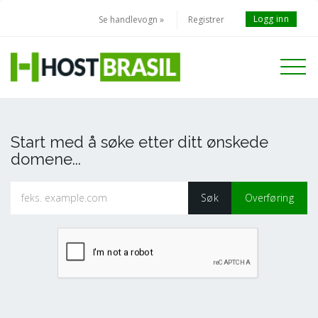
Logg inn
Se handlevogn »
Registrer
Toggle
navigati
Start med å søke etter ditt ønskede
domene...