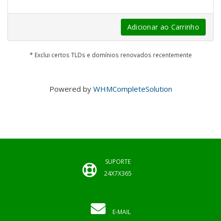
Adicionar ao Carrinho
* Exclui certos TLDs e domínios renovados recentemente
Powered by
WHMCompleteSolution
SUPORTE
24X7X365
E-MAIL