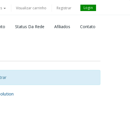
Login
ês
Visualizar carrinho
Registrar
nto
Status Da Rede
Afiliados
Contato
trar
lution