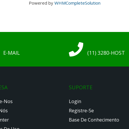
Powered by
WHMCompleteSolution
E-MAIL
(11) 3280-HOST
ESA
SUPORTE
e-Nos
Login
Nós
Registre-Se
nter
Base De Conhecimento
as De Uso