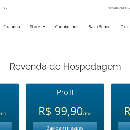
.net
Українська
Головна
Store
Сповіщення
База Знань
Стат
Revenda de Hospedagem
Pro II
R$ 99,90
R
/mo
/mo
Замовити зараз