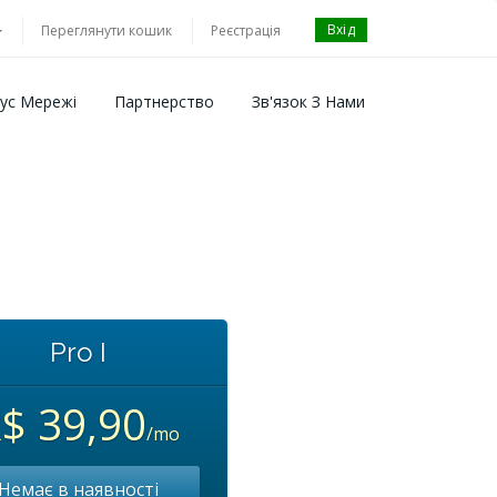
Вхід
Переглянути кошик
Реєстрація
ус Мережі
Партнерство
Зв'язок З Нами
Pro I
$ 39,90
/mo
Немає в наявності