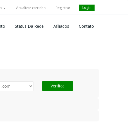
Login
ês
Visualizar carrinho
Registrar
nto
Status Da Rede
Afiliados
Contato
Verifica