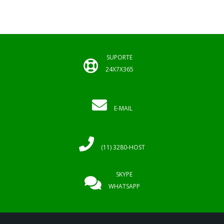
SUPORTE
24X7X365
E-MAIL
(11) 3280-HOST
SKYPE
WHATSAPP