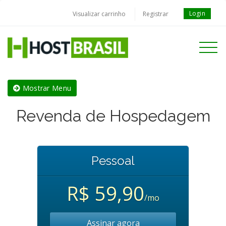
Login
Visualizar carrinho
Registrar
Toggle
navigati
Mostrar Menu
Revenda de Hospedagem
Pessoal
R$ 59,90
/mo
Assinar agora