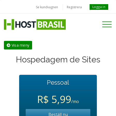
Logga in
Se kundvagnen
Registrera
Toggle
navigati
Visa meny
Hospedagem de Sites
Pessoal
R$ 5,99
/mo
Beställ nu