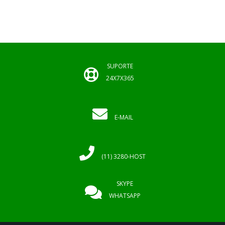
SUPORTE
24X7X365
E-MAIL
(11) 3280-HOST
SKYPE
WHATSAPP