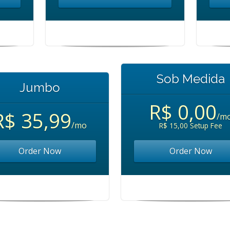
Sob Medida
Jumbo
R$ 0,00
R$ 35,99
/m
/mo
R$ 15,00 Setup Fee
Order Now
Order Now