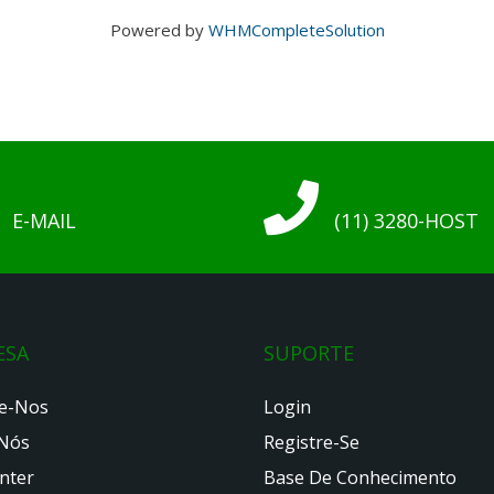
Powered by
WHMCompleteSolution
E-MAIL
(11) 3280-HOST
ESA
SUPORTE
e-Nos
Login
Nós
Registre-Se
nter
Base De Conhecimento