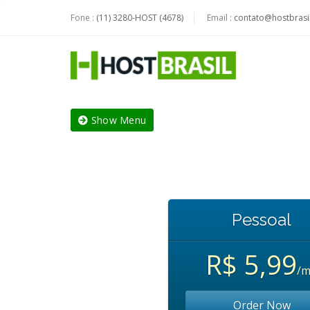
Fone :
(11) 3280-HOST (4678)
Email :
contato@hostbrasil
Show Menu
Pessoal
R$ 5,99
/
Order Now