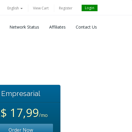
Login
English
View Cart
Register
Network Status
Affiliates
Contact Us
Empresarial
$ 17,99
/mo
Order Now