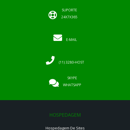
SUPORTE
24X7X365
E-MAIL
(11) 3280-HOST
SKYPE
WHATSAPP
HOSPEDAGEM
Hospedagem De Sites