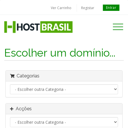
Entrar
Ver Carrinho
Registar
Toggle
navigati
Escolher um domínio...
Categorias
Acções