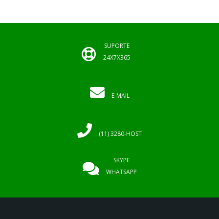
SUPORTE
24X7X365
E-MAIL
(11) 3280-HOST
SKYPE
WHATSAPP