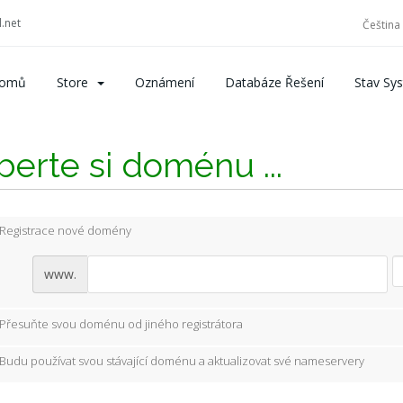
.net
Čeština
omů
Store
Oznámení
Databáze Řešení
Stav Sy
erte si doménu ...
Registrace nové domény
www.
Přesuňte svou doménu od jiného registrátora
Budu používat svou stávající doménu a aktualizovat své nameservery