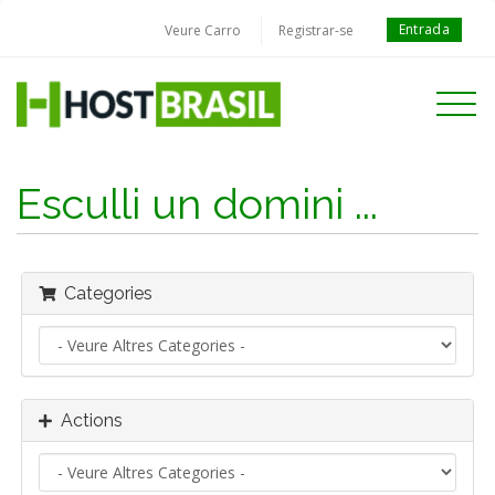
Entrada
Veure Carro
Registrar-se
Toggle
navigati
Esculli un domini ...
Categories
Actions