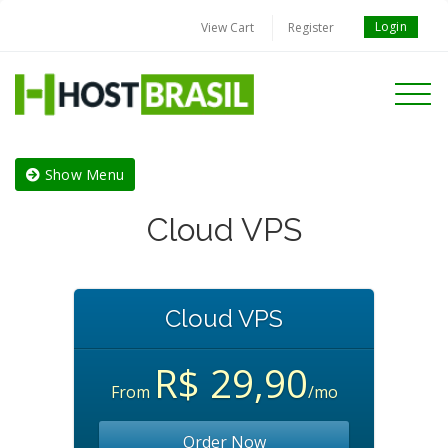
Login
View Cart
Register
Toggle
navigati
Show Menu
Cloud VPS
Cloud VPS
R$ 29,90
From
/mo
Order Now