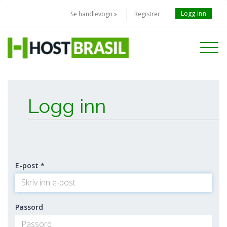
Logg inn
Se handlevogn »
Registrer
Toggle
navigati
Logg inn
E-post *
Passord