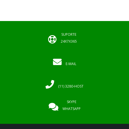
SUPORTE
24X7X365
E-MAIL
(11) 3280-HOST
SKYPE
WHATSAPP