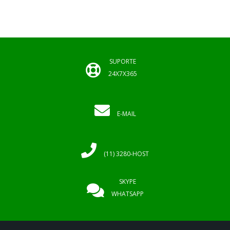
SUPORTE
24X7X365
E-MAIL
(11) 3280-HOST
SKYPE
WHATSAPP