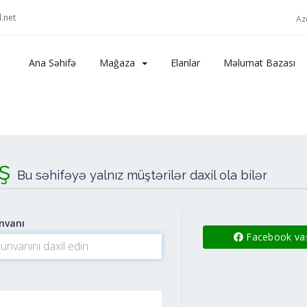
.net
Az
Ana Səhifə
Mağaza
Elanlar
Məlumat Bazası
iş
Bu səhifəyə yalnız müştərilər daxil ola bilər
nvanı
Facebook vasi