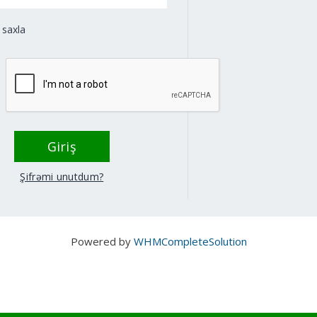
 saxla
Şifrəmi unutdum?
Powered by
WHMCompleteSolution