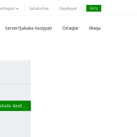
Giriş
erbaijani
Səbətə bax
Qeydiyyat
Server/Şəbəkə Vəziyyəti
Ortaqlar
Əlaqə
təilə daxil ol