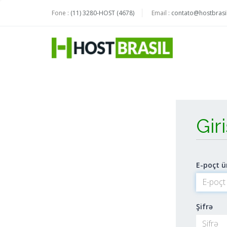
Fone :
(11) 3280-HOST (4678)
Email :
contato@hostbrasil
Gir
E-poçt ü
Şifrə