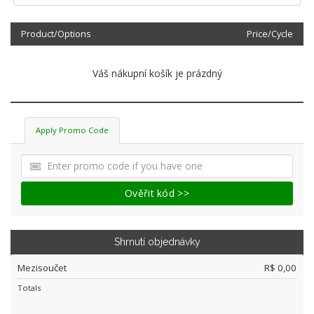
Product/Options
Price/Cycle
Váš nákupní košík je prázdný
Apply Promo Code
Ověřit kód >>
Shrnutí objednávky
Mezisoučet
R$ 0,00
Totals