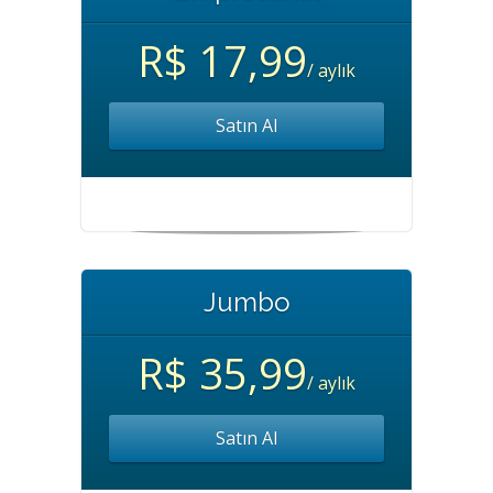
R$ 17,99
/ aylık
Satın Al
Jumbo
R$ 35,99
/ aylık
Satın Al