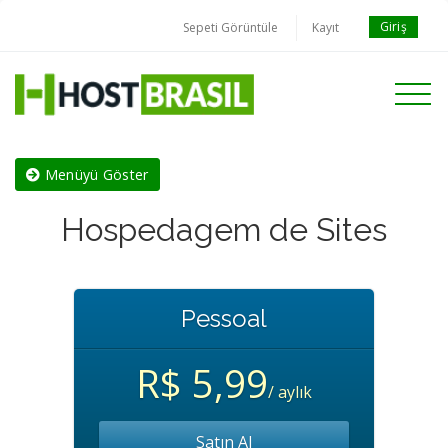
Giriş
Sepeti Görüntüle
Kayıt
Toggle
navigati
Menüyü Göster
Hospedagem de Sites
Pessoal
R$ 5,99
/ aylık
Satın Al