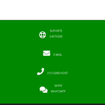
SUPORTE
24X7X365
E-MAIL
(11) 3280-HOST
SKYPE
WHATSAPP